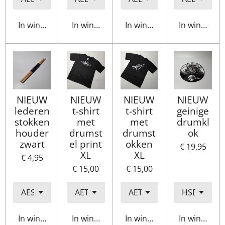
In winkelwagen
In winkelwagen
In winkelwagen
In winkelwa
NIEUW
NIEUW
NIEUW
NIEUW
lederen
t-shirt
t-shirt
geinige
stokken
met
met
drumkl
houder
drumst
drumst
ok
zwart
el print
okken
€ 19,95
XL
XL
€ 4,95
€ 15,00
€ 15,00
In winkelwagen
In winkelwagen
In winkelwagen
In winkelwa