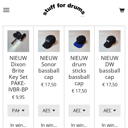
Ga
direct
naar
de
hoofdinhoud
NIEUW
NIEUW
NIEUW
NIEUW
Dixon
Sonor
drum
DW
Brite
bassball
sticks
bassball
Key Set
cap
bassball
cap
PAKE-
cap
€ 17,50
€ 17,50
IVBR-BP
€ 17,50
€ 9,95
In winkelwagen
In winkelwagen
In winkelwagen
In winkelwa