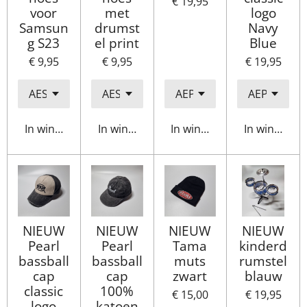
€ 19,95
voor
met
logo
Samsun
drumst
Navy
g S23
el print
Blue
€ 9,95
€ 9,95
€ 19,95
In winkelwagen
In winkelwagen
In winkelwagen
In winkelwa
NIEUW
NIEUW
NIEUW
NIEUW
Pearl
Pearl
Tama
kinderd
bassball
bassball
muts
rumstel
cap
cap
zwart
blauw
classic
100%
€ 15,00
€ 19,95
logo
katoen