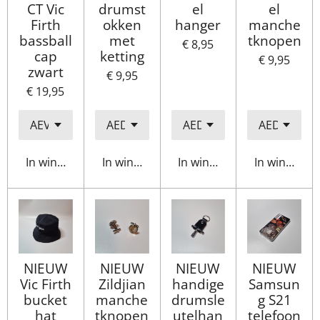
CT Vic
drumst
el
el
Firth
okken
hanger
manche
bassball
met
tknopen
€ 8,95
cap
ketting
€ 9,95
zwart
€ 9,95
€ 19,95
In winkelwagen
In winkelwagen
In winkelwagen
In winkelwa
NIEUW
NIEUW
NIEUW
NIEUW
Vic Firth
Zildjian
handige
Samsun
bucket
manche
drumsle
g S21
hat
tknopen
utelhan
telefoon