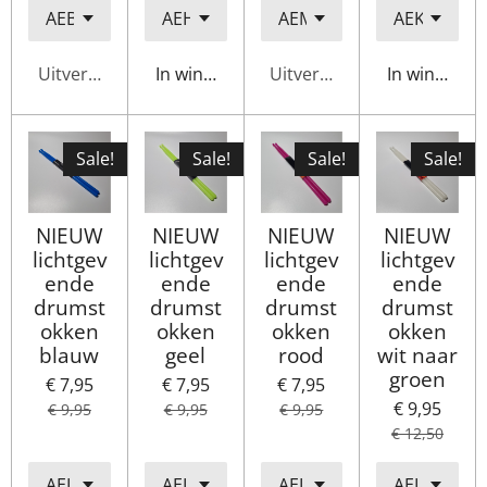
Uitverkocht
In winkelwagen
Uitverkocht
In winkelwa
Sale!
Sale!
Sale!
Sale!
NIEUW
NIEUW
NIEUW
NIEUW
lichtgev
lichtgev
lichtgev
lichtgev
ende
ende
ende
ende
drumst
drumst
drumst
drumst
okken
okken
okken
okken
blauw
geel
rood
wit naar
groen
€ 7,95
€ 7,95
€ 7,95
€ 9,95
€ 9,95
€ 9,95
€ 9,95
€ 12,50