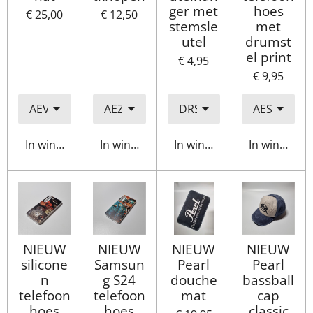
ger met
hoes
€ 25,00
€ 12,50
stemsle
met
utel
drumst
el print
€ 4,95
€ 9,95
In winkelwagen
In winkelwagen
In winkelwagen
In winkelwa
NIEUW
NIEUW
NIEUW
NIEUW
silicone
Samsun
Pearl
Pearl
n
g S24
douche
bassball
telefoon
telefoon
mat
cap
hoes
hoes
classic