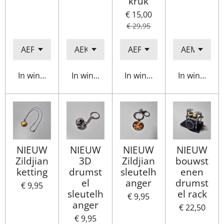
kruk
€ 15,00
€ 29,95
In winkelwagen
In winkelwagen
In winkelwagen
In winkelwa
NIEUW
NIEUW
NIEUW
NIEUW
Zildjian
3D
Zildjian
bouwst
ketting
drumst
sleutelh
enen
el
anger
drumst
€ 9,95
sleutelh
el rack
€ 9,95
anger
€ 22,50
€ 9,95