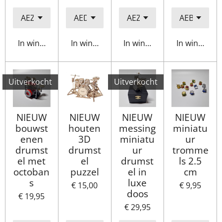
In winkelwagen
In winkelwagen
In winkelwagen
In winkelwa
Uitverkocht
Uitverkocht
NIEUW
NIEUW
NIEUW
NIEUW
bouwst
houten
messing
miniatu
enen
3D
miniatu
ur
drumst
drumst
ur
tromme
el met
el
drumst
ls 2.5
octoban
puzzel
el in
cm
s
luxe
€ 15,00
€ 9,95
doos
€ 19,95
€ 29,95