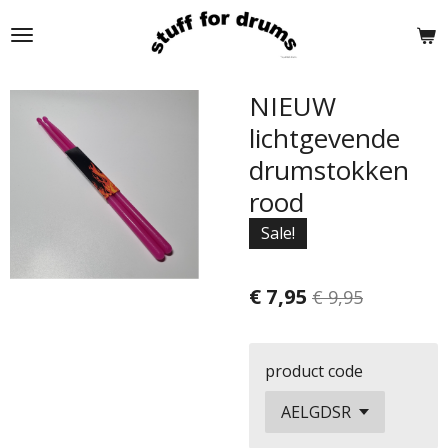
Ga
direct
naar
de
NIEUW
hoofdinhoud
lichtgevende
drumstokken
rood
Sale!
€ 7,95
€ 9,95
product code