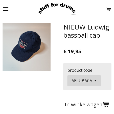
Ga
direct
naar
de
NIEUW Ludwig
hoofdinhoud
bassball cap
€ 19,95
product code
In winkelwagen