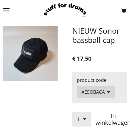
Ga
direct
naar
de
NIEUW Sonor
hoofdinhoud
bassball cap
€ 17,50
product code
In
winkelwage