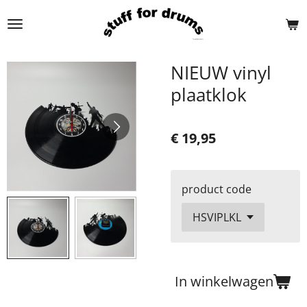
Ga
direct
naar
de
NIEUW vinyl
hoofdinhoud
plaatklok
€ 19,95
product code
In winkelwagen