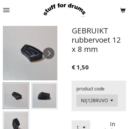
Ga
direct
naar
de
GEBRUIKT
hoofdinhoud
rubbervoet 12
x 8 mm
€ 1,50
product code
In