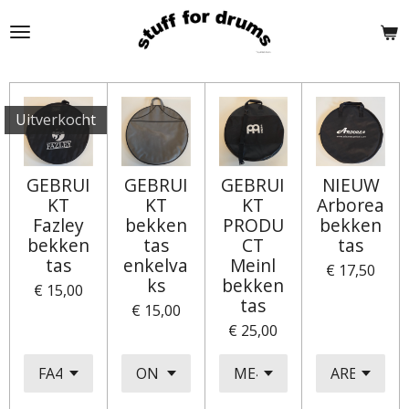
Ga
direct
naar
de
hoofdinhoud
Uitverkocht
GEBRUI
GEBRUI
GEBRUI
NIEUW
KT
KT
KT
Arborea
Fazley
bekken
PRODU
bekken
bekken
tas
CT
tas
tas
enkelva
Meinl
€ 17,50
ks
bekken
€ 15,00
tas
€ 15,00
€ 25,00