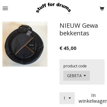
Ga
direct
naar
de
NIEUW Gewa
hoofdinhoud
bekkentas
€ 45,00
product code
In
winkelwage