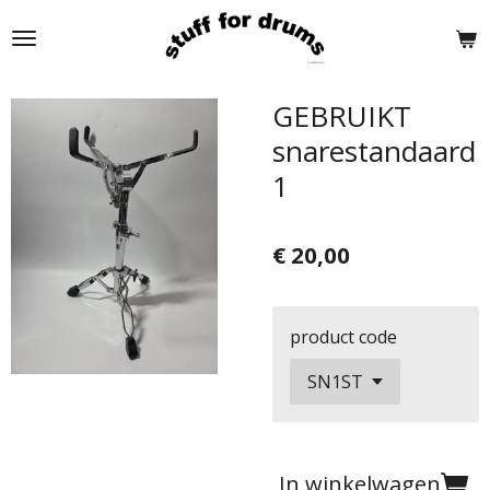
Ga
direct
naar
de
GEBRUIKT
hoofdinhoud
snarestandaard
1
€ 20,00
product code
In winkelwagen