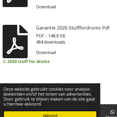
Download
Garantie 2026 Stufffordrums Pdf
PDF – 148,8 KB
484 downloads
Download
© 2020 stuff for drums
Deze website gebruikt cookies voor analyse-
doeleinden en/of het tonen van advertenties.
Door gebruik te blijven maken van de site gaat
u hiermee akkoord.
Akkoord
E-mailadres
Telefoonnummer
Kaart
Facebook
WhatsA