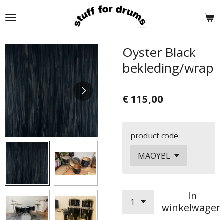
Ga
direct
naar
de
Oyster Black
hoofdinhoud
bekleding/wrap
€ 115,00
product code
In
winkelwage