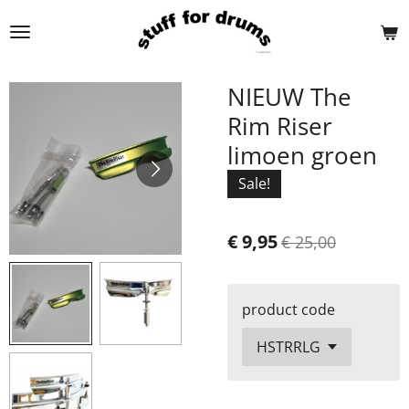
Ga
direct
naar
de
NIEUW The
hoofdinhoud
Rim Riser
limoen groen
Sale!
€ 9,95
€ 25,00
product code