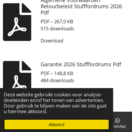
Algemene Voorwaarden
Retourbeleid Stufffordrums 2026
Pdf
PDF – 267,0 KB
515 downloads
Download
Garantie 2026 Stufffordrums Pdf
PDF – 148,8 KB
484 downloads
Download
Deze website gebruikt cookies voor analyse-
doeleinden en/of het tonen van advertenties.
© 2020 stuff for drums
Door gebruik te blijven maken van de site gaat
u hiermee akkoord.
Akkoord
E-mailadres
Telefoonnummer
Kaart
Facebook
WhatsApp