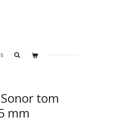
NS
Sonor tom
35 mm