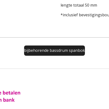
lengte totaal 50 mm
*inclusief bevestigingsbo
bijbehorende bassdrum spanbok