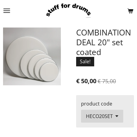
Ga
direct
naar
de
COMBINATION
hoofdinhoud
DEAL 20" set
coated
Sale!
€ 50,00
€ 75,00
product code