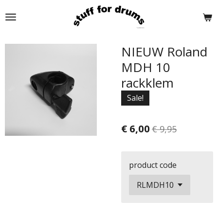
Ga
direct
naar
de
NIEUW Roland
hoofdinhoud
MDH 10
rackklem
Sale!
€ 6,00
€ 9,95
product code