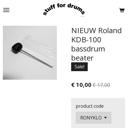
Ga
direct
naar
de
NIEUW Roland
hoofdinhoud
KDB-100
bassdrum
beater
Sale!
€ 10,00
€ 17,00
product code