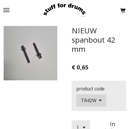
Ga
direct
naar
de
NIEUW
hoofdinhoud
spanbout 42
mm
€ 0,65
product code
In