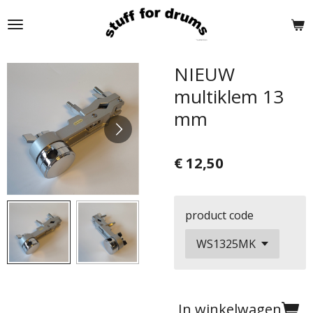
Ga
direct
naar
de
NIEUW
hoofdinhoud
multiklem 13
mm
€ 12,50
product code
In winkelwagen