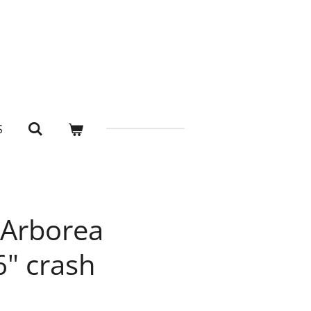
S
Arborea
" crash