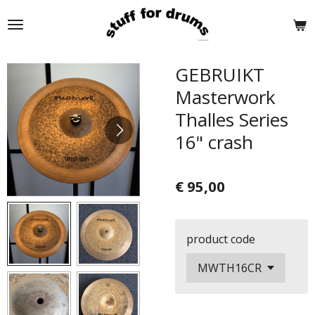
Ga
direct
naar
de
GEBRUIKT
hoofdinhoud
Masterwork
Thalles Series
16" crash
€ 95,00
product code