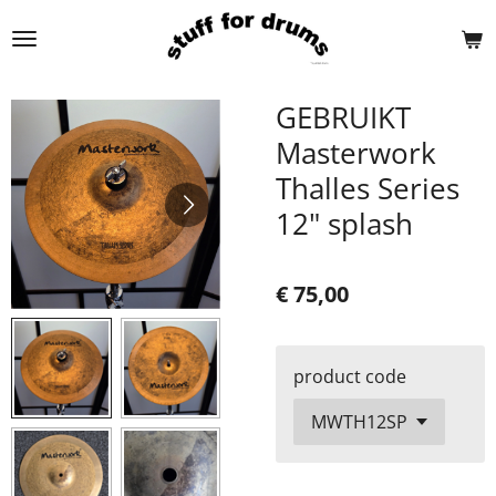
Ga
direct
naar
de
GEBRUIKT
hoofdinhoud
Masterwork
Thalles Series
12" splash
€ 75,00
product code