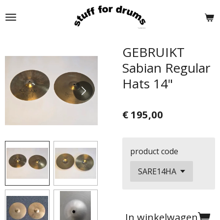
Ga
direct
naar
de
GEBRUIKT
hoofdinhoud
Sabian Regular
Hats 14"
€ 195,00
product code
In winkelwagen