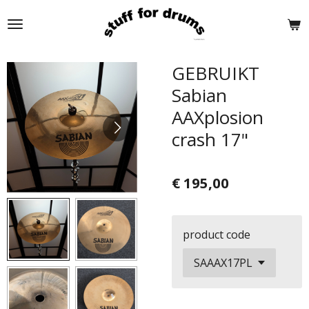
Ga
direct
naar
de
GEBRUIKT
hoofdinhoud
Sabian
AAXplosion
crash 17"
€ 195,00
product code