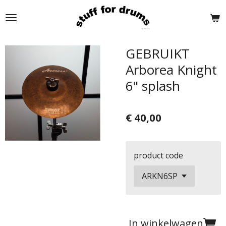
Ga
direct
naar
de
GEBRUIKT
hoofdinhoud
Arborea Knight
6" splash
€ 40,00
product code
In winkelwagen