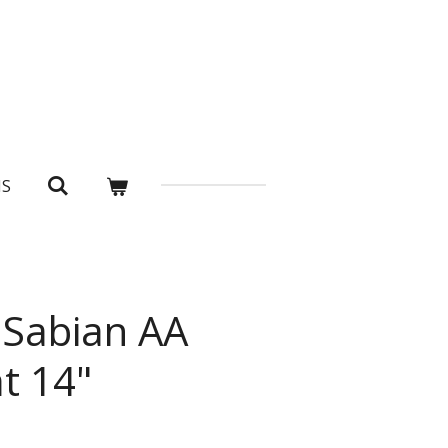
NS
Sabian AA
at 14"