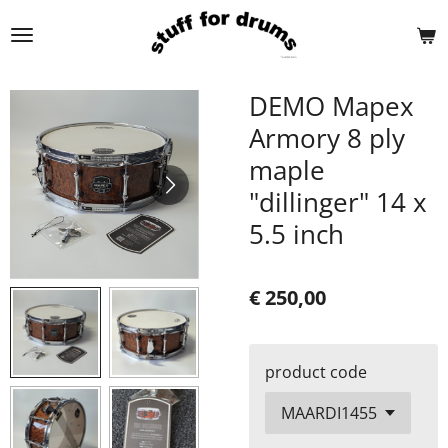
Ga
direct
naar
de
DEMO Mapex
hoofdinhoud
Armory 8 ply
maple
"dillinger" 14 x
5.5 inch
€ 250,00
product code