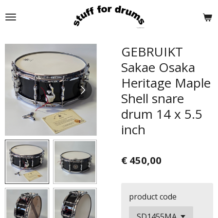
Ga
direct
naar
de
GEBRUIKT
hoofdinhoud
Sakae Osaka
Heritage Maple
Shell snare
drum 14 x 5.5
inch
€ 450,00
product code