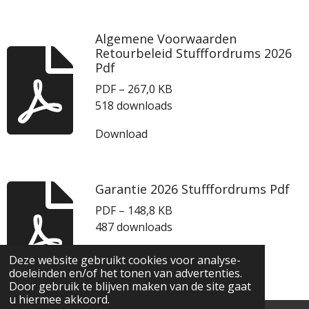
Algemene Voorwaarden
Retourbeleid Stufffordrums 2026
Pdf
PDF – 267,0 KB
518 downloads
Download
Garantie 2026 Stufffordrums Pdf
PDF – 148,8 KB
487 downloads
Download
Deze website gebruikt cookies voor analyse-
doeleinden en/of het tonen van advertenties.
© 2020 stuff for drums
Door gebruik te blijven maken van de site gaat
u hiermee akkoord.