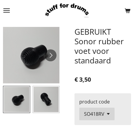
Ga
direct
naar
de
GEBRUIKT
hoofdinhoud
Sonor rubber
voet voor
standaard
€ 3,50
product code