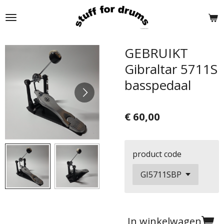
Ga
direct
naar
de
GEBRUIKT
hoofdinhoud
Gibraltar 5711S
basspedaal
€ 60,00
product code
In winkelwagen