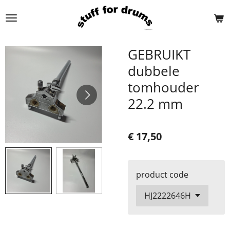
Ga
direct
naar
de
GEBRUIKT
hoofdinhoud
dubbele
tomhouder
22.2 mm
€ 17,50
product code