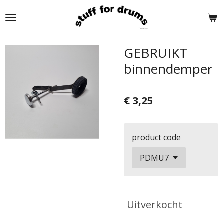
Ga
direct
naar
de
GEBRUIKT
hoofdinhoud
binnendemper
€ 3,25
product code
Uitverkocht