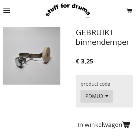
Ga
direct
naar
de
GEBRUIKT
hoofdinhoud
binnendemper
€ 3,25
product code
In winkelwagen