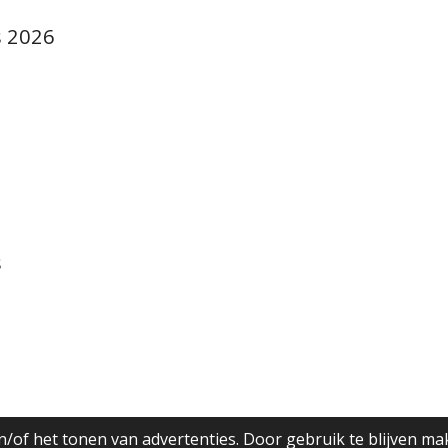
s 2026
s
/of het tonen van advertenties. Door gebruik te blijven ma