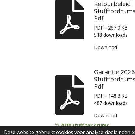
Retourbeleid
Stufffordrum
Pdf
PDF – 267,0 KB
518 downloads
Download
Garantie 2026
Stufffordrum
Pdf
PDF – 148,8 KB
487 downloads
Download
© 2020 stuff for drums
Deze website gebruikt cookies voor analyse-doeleinden en