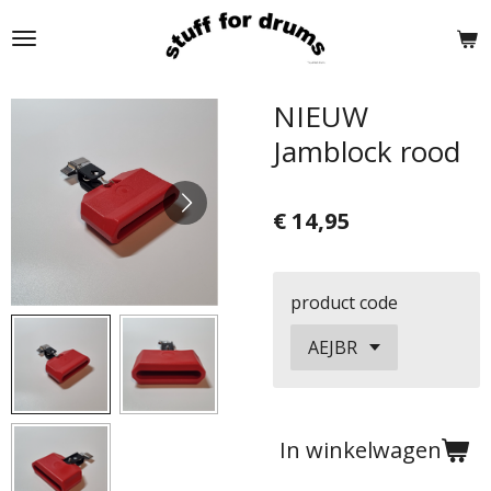
Ga
direct
naar
de
NIEUW
hoofdinhoud
Jamblock rood
€ 14,95
product code
In winkelwagen