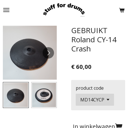
Ga
direct
naar
de
GEBRUIKT
hoofdinhoud
Roland CY-14
Crash
€ 60,00
product code
In winkelwagen