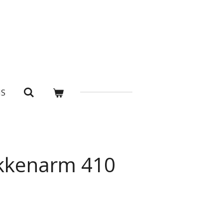
NS
kkenarm 410