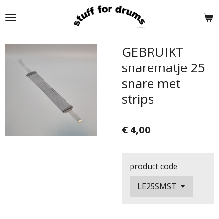
Ga
direct
naar
de
GEBRUIKT
hoofdinhoud
snarematje 25
snare met
strips
€ 4,00
product code