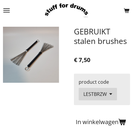
Ga
direct
naar
de
GEBRUIKT
hoofdinhoud
stalen brushes
€ 7,50
product code
In winkelwagen