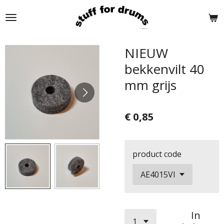
Ga
direct
naar
de
NIEUW
hoofdinhoud
bekkenvilt 40
mm grijs
€ 0,85
product code
In