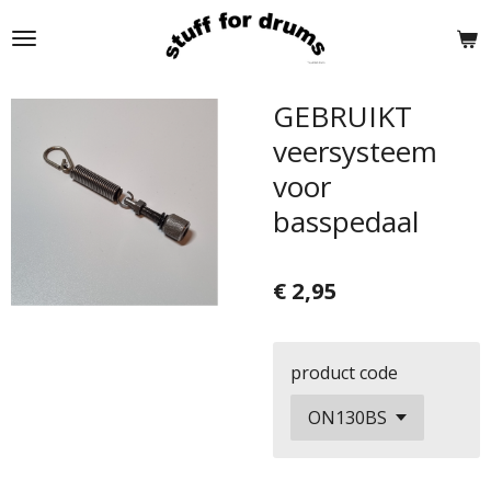
Ga
direct
naar
de
GEBRUIKT
hoofdinhoud
veersysteem
voor
basspedaal
€ 2,95
product code