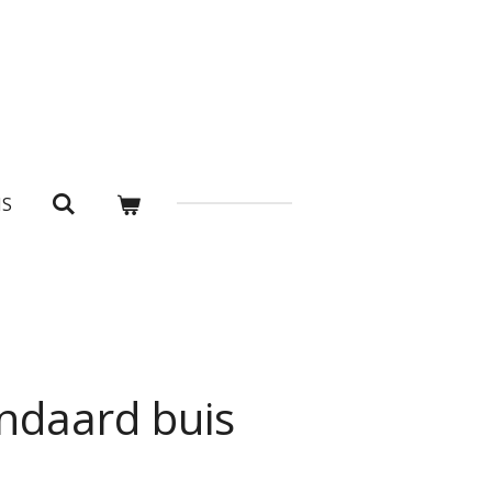
NS
ndaard buis