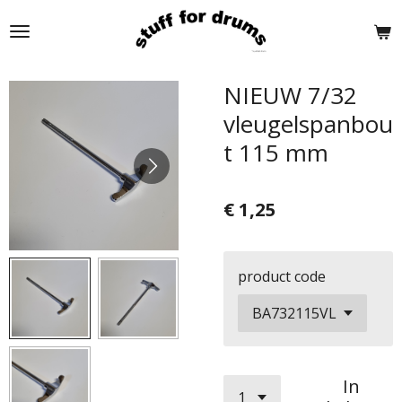
Ga
direct
naar
de
NIEUW 7/32
hoofdinhoud
vleugelspanbou
t 115 mm
€ 1,25
product code
In