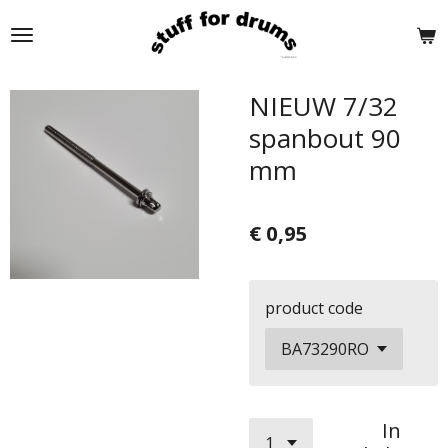
Ga
direct
naar
de
NIEUW 7/32
hoofdinhoud
spanbout 90
mm
€ 0,95
product code
In