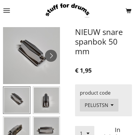
Ga
direct
naar
de
NIEUW snare
hoofdinhoud
spanbok 50
mm
€ 1,95
product code
In