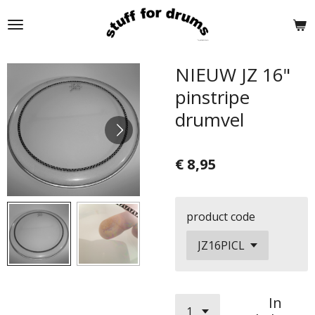
Ga
direct
naar
de
NIEUW JZ 16"
hoofdinhoud
pinstripe
drumvel
€ 8,95
product code
In