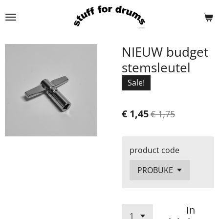
Ga
direct
naar
de
NIEUW budget
hoofdinhoud
stemsleutel
Sale!
€ 1,45
€ 1,75
product code
In