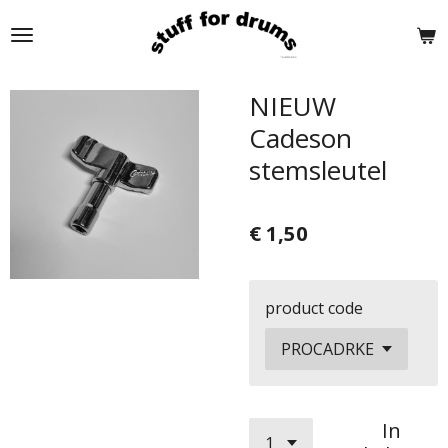
Ga
direct
naar
de
NIEUW
hoofdinhoud
Cadeson
stemsleutel
€ 1,50
product code
In