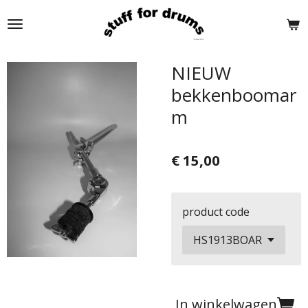
Ga
direct
naar
de
NIEUW
hoofdinhoud
bekkenboomar
m
€ 15,00
product code
In winkelwagen