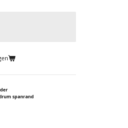
gen
uder
sdrum spanrand