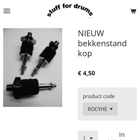
Ga
direct
naar
de
NIEUW
hoofdinhoud
bekkenstand
kop
€ 4,50
product code
In