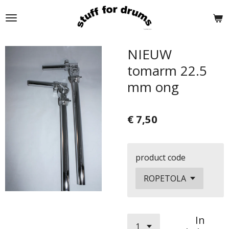
Ga
direct
naar
de
NIEUW
hoofdinhoud
tomarm 22.5
mm ong
€ 7,50
product code
In